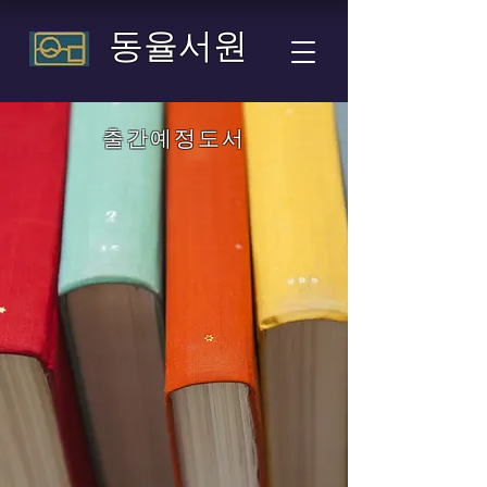
​ 동율서원
​출간예정도서